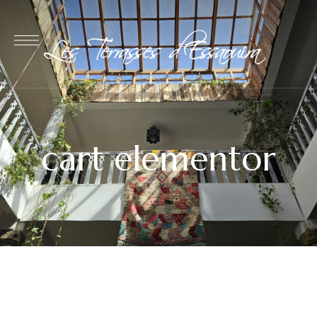
cart elementor