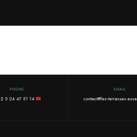
PHONE
EMAIL
12 5 24 47 51 14
contact@les-terrasses-ess