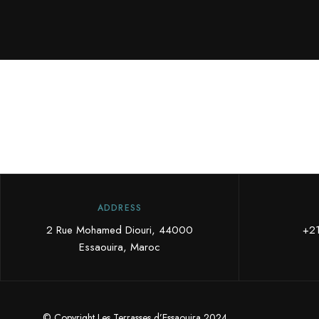
ADDRESS
2 Rue Mohamed Diouri, 44000
+2
Essaouira, Maroc
© Copyright Les Terrasses d’Essaouira 2024