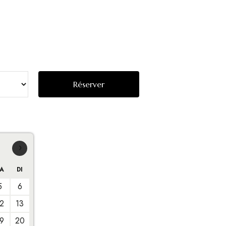
›
A
DI
5
6
2
13
9
20