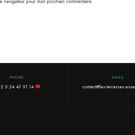
le navigateur pour mon prochain commentaire.
PHONE
EMAIL
12 5 24 47 51 14
contact@les-terrasses-ess