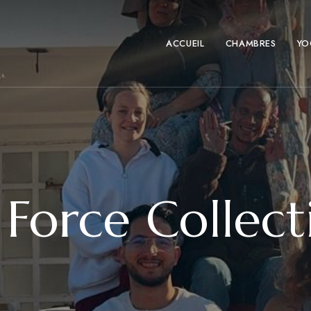
ACCUEIL
CHAMBRES
YO
 Force Collect