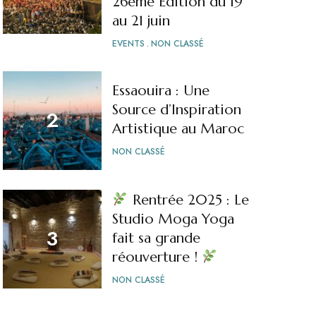
26ème Édition du 19
au 21 juin
EVENTS
NON CLASSÉ
Essaouira : Une
Source d’Inspiration
Artistique au Maroc
NON CLASSÉ
Rentrée 2025 : Le
Studio Moga Yoga
fait sa grande
réouverture !
NON CLASSÉ