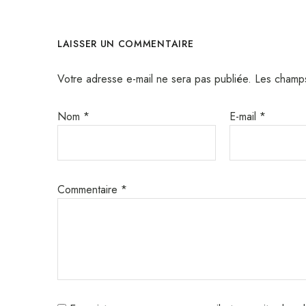
LAISSER UN COMMENTAIRE
Votre adresse e-mail ne sera pas publiée.
Les champs
Nom
*
E-mail
*
Commentaire
*