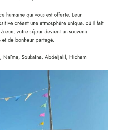
nce humaine qui vous est offerte. Leur
sitive créent une atmosphère unique, où il fait
à eux, votre séjour devient un souvenir
é et de bonheur partagé.
, Naïma, Soukaina, Abdeljalil, Hicham