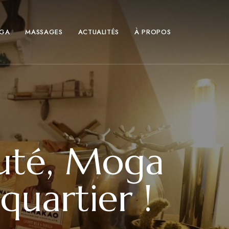
GA
MASSAGES
ACTUALITÉS
À PROPOS
uté, Moga
quartier !