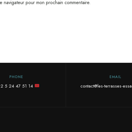
le navigateur pour mon prochain commentaire.
PHONE
EMAIL
12 5 24 47 51 14
contact@les-terrasses-ess